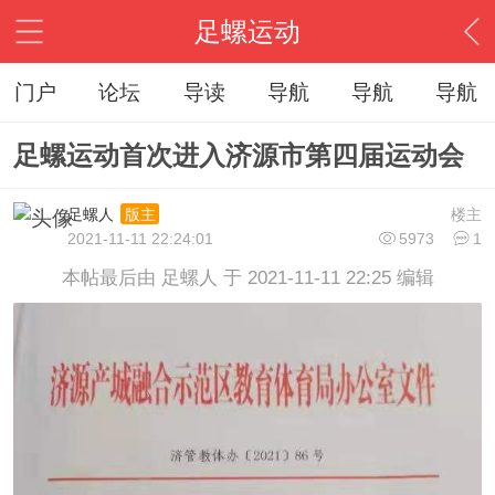
足螺运动
门户
论坛
导读
导航
导航
导航
足螺运动首次进入济源市第四届运动会
足螺人
楼主
版主
2021-11-11 22:24:01
5973
1
本帖最后由 足螺人 于 2021-11-11 22:25 编辑