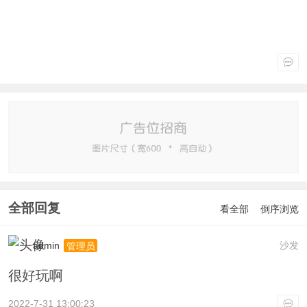
全部回复
看全部
倒序浏览
admin
沙发
管理员
很好玩啊
2022-7-31 13:00:23