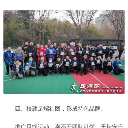
四、校建足螺社团，形成特色品牌。
推广足螺运动，离不开团队引领。天坛宋庄