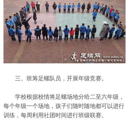
三、班筹足螺队员，开展年级竞赛。
学校根据校情将足螺场地分给二至六年级，
每个年级一个场地，孩子们随时随地都可以进行
训练，每周利用社团时间进行班级联赛。