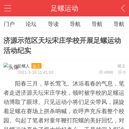
足螺运动
门户
论坛
导读
导航
导航
导航
济源示范区天坛宋庄学校开展足螺运动
活动纪实
足螺人
楼主
版主
2021-3-18 11:41:02
4988
0
阳春三月，草长莺飞。沐浴着春的气息，笔
者走进济源天坛宋庄学校，顿时被学校的足螺运
动博取了眼球。只见运动小将们足尖带风，踢旋
着足螺在赛场上拼杀呐喊，欢呼声充斥着整个校
园。勾起了笔者对童年鞭打陀螺的美好回忆，对