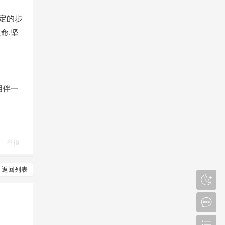
定的步
命,坚
相伴一
举报
返回列表