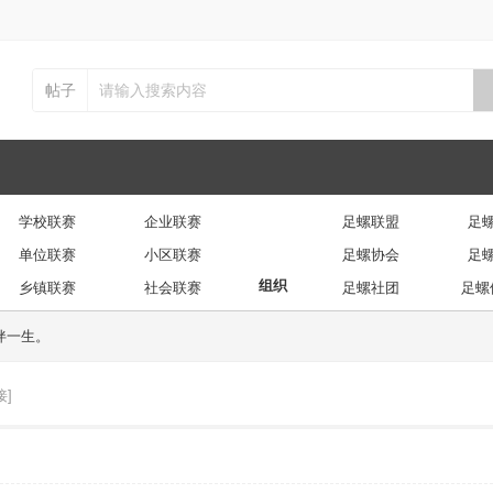
帖子
学校联赛
企业联赛
足螺联盟
足
单位联赛
小区联赛
足螺协会
足
组织
乡镇联赛
社会联赛
足螺社团
足螺
伴一生。
接]