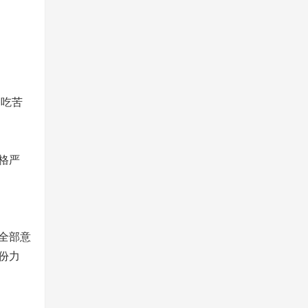
和吃苦
格严
全部意
份力