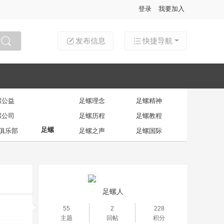
登录
我要加入
发布信息
快捷导航
搜索
螺公益
足螺理念
足螺精神
螺公司
足螺历程
足螺教程
足螺
俱乐部
足螺之声
足螺国际
足螺人
55
2
228
主题
回帖
积分