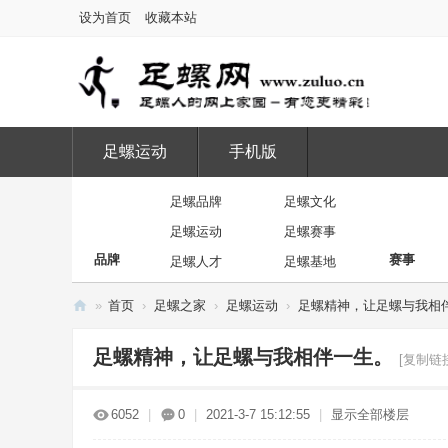
设为首页
收藏本站
足螺运动
手机版
足螺品牌
足螺文化
足螺运动
足螺赛事
品牌
赛事
足螺人才
足螺基地
»
首页
›
足螺之家
›
足螺运动
›
足螺精神，让足螺与我相
足
足螺精神，让足螺与我相伴一生。
[复制链
螺
网
6052
|
0
|
2021-3-7 15:12:55
|
显示全部楼层